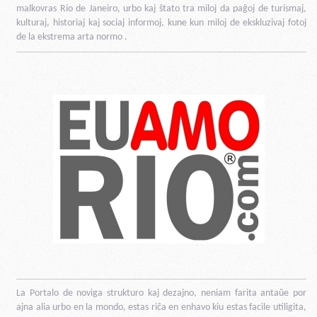
malkovras Rio de Janeiro, urbo kaj ŝtato tra miloj da paĝoj de turismaj,
kulturaj, historiaj kaj sociaj informoj, kune kun miloj de ekskluzivaj fotoj
de la ekstrema arta normo .
La Portalo de noviga strukturo kaj dezajno, neniam farita antaŭe por
ajna alia urbo en la mondo, estas riĉa en enhavo kiu estas facile utiligita,