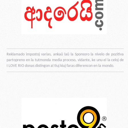
Reklamado impostoj varias, ankaŭ laŭ la Sponsoro la nivelo de pozitiva
partopreno en la tutmonda media proceso, vidante, ke unu el la celoj de
I LOVE RIO donas distingon al tiuj kiuj faras diferencon en la mondo.