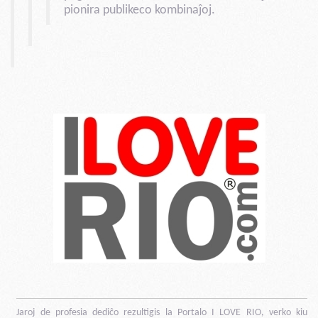
pionira publikeco kombinaĵoj.
Jaroj de profesia dediĉo rezultigis la Portalo I LOVE RIO, verko kiu