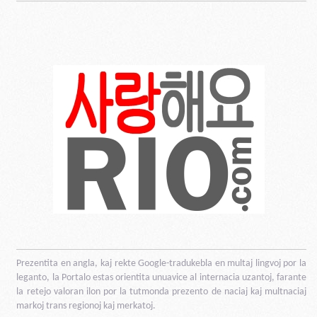
Prezentita en angla, kaj rekte Google-tradukebla en multaj lingvoj por la
leganto, la Portalo estas orientita unuavice al internacia uzantoj, farante
la retejo valoran ilon por la tutmonda prezento de naciaj kaj multnaciaj
markoj trans regionoj kaj merkatoj.