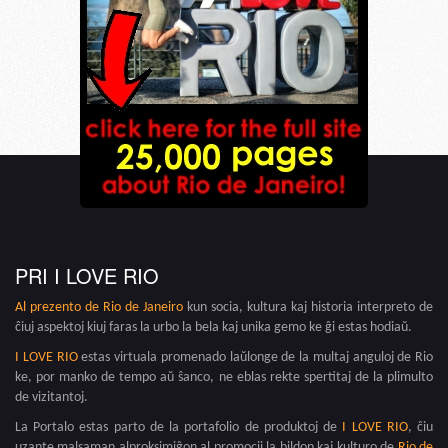
PRI I LOVE RIO
Al prezento de
Rio de Janeiro
kun socia, kultura kaj historia interpreto de
ĉiuj aspektoj kiuj faras la urbo la bela kaj unika gemo ke ĝi estas hodiaŭ.
I LOVE RIO
estas virtuala promenado laŭlonge de la multaj anguloj de Rio
ke, por manko de tempo aŭ ŝanco, ne eblas rekte spertitaj de la plimulto
de vizitantoj.
La Portalo estas parto de la portafolio de produktoj de
I LOVE RIO
, ĉiu
uzante malsaman alproksimiĝon al promocii la bildon kaj kulturo de
Rio de