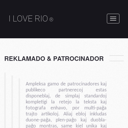
I LOVE RIO
®
Baskuligi
navigado
REKLAMADO & PATROCINADOR
Ampleksa gamo de patrocinadores kaj
publikeco partnerecoj estas
disponeblaj, de simplaj standardoj
kompletigi la retejo la teksta kaj
fotografa enhavo, por multi-paĝa
trajto artikoloj. Aliaj ebloj inkludas
duone-paĝa, plen-paĝo kaj duobla-
paĝo montras, same kiel unika kaj