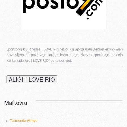
Sponsoroj kiuj dividas I LOVE RIO vizio, kaj apogi daŭrigeblan ekonomian
disvolviĝon aŭ pozitivajn sociajn kontribuojn, ricevas specialajn indicojn
kaj konsideron. I LOVE RIO: bona por ĉiuj.
ALIĜI I LOVE RIO
Malkovru
Tutmonda Atingo