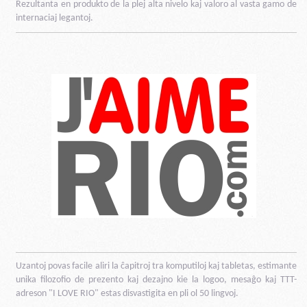
Rezultanta en produkto de la plej alta nivelo kaj valoro al vasta gamo de
internaciaj legantoj.
Uzantoj povas facile aliri la ĉapitroj tra komputiloj kaj tabletas, estimante
unika filozofio de prezento kaj dezajno kie la logoo, mesaĝo kaj TTT-
adreson "I LOVE RIO" estas disvastigita en pli ol 50 lingvoj.